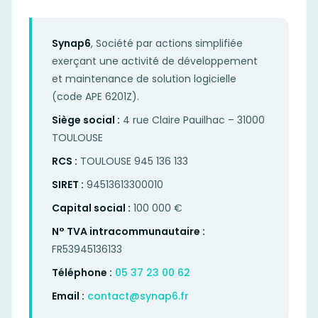
Synap6
, Société par actions simplifiée
exerçant une activité de développement
et maintenance de solution logicielle
(code APE 6201Z).
Siège social :
4 rue Claire Pauilhac – 31000
TOULOUSE
RCS :
TOULOUSE 945 136 133
SIRET :
94513613300010
Capital social :
100 000 €
N° TVA intracommunautaire :
FR53945136133
Téléphone :
05 37 23 00 62
Email :
contact@synap6.fr