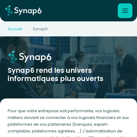
Accueil
›
Synap6
Synap6 rend les univers
informatiques plus ouverts
Pour que votre entreprise soit performante, vos logiciels
métiers doivent se connecter à vos logiciels financiers et aux
plateformes de vos partenaires (banques, expert-
comptable, plateformes agréées, …). L'automatisation de